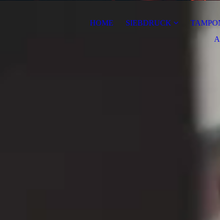
HOME
SIEBDRUCK
TAMPO
A